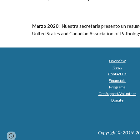
Marzo 2020:
Nuestra secretaria presento un resume
United States and Canadian Association of Patholo
Overview
News
Contact Us
Financials
Programs
Get Support/Volunteer
Donate
Copyright © 2019-202
Page
Google Sites
Report abuse