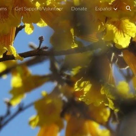
ams
Get Support/Volunteer
Donate
Español
ion