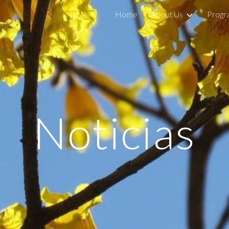
Home
About Us
Progr
ip to main content
Skip to navigat
Noticias